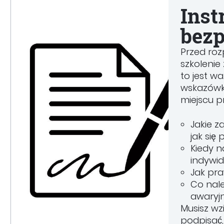
Inst
bezp
Przed roz
szkolenie
to jest w
wskazówk
miejscu p
Jakie z
jak się
Kiedy n
indywid
Jak pra
Co nale
awaryjn
Musisz wz
podpisać,