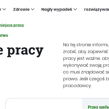
y
Zdrowie
Nagły wypadek
rozwiązywa
miejsce pracy
ństwo
e pracy
Na tej stronie infor
zrobić, aby zapewnić
pracy jest ważne, a
wykonywać swoją prac
co musi znajdować si
prawa. Jeśli czegoś 
pracodawcy.
Przez szefa