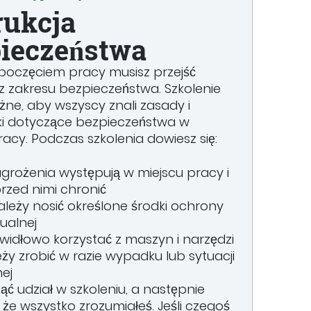
rukcja
ieczeństwa
poczęciem pracy musisz przejść
 z zakresu bezpieczeństwa. Szkolenie
ażne, aby wszyscy znali zasady i
i dotyczące bezpieczeństwa w
racy. Podczas szkolenia dowiesz się:
agrożenia występują w miejscu pracy i
 przed nimi chronić
ależy nosić określone środki ochrony
ualnej
widłowo korzystać z maszyn i narzędzi
ży zrobić w razie wypadku lub sytuacji
ej
iąć udział w szkoleniu, a następnie
 że wszystko zrozumiałeś. Jeśli czegoś