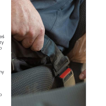
eś
zy
o
ny
b