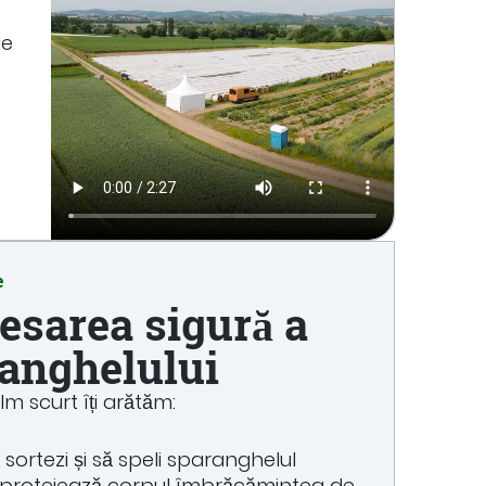
de
e
esarea sigură a
anghelului
ilm scurt îți arătăm:
sortezi și să speli sparanghelul
 protejează corpul îmbrăcămintea de