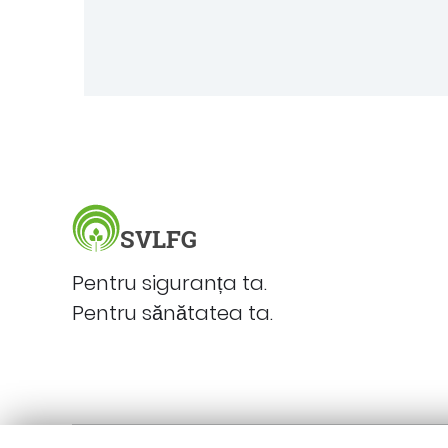
Zona
subsolului
SVLFG
Pentru siguranța ta.
Pentru sănătatea ta.