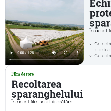
Echi
prot
spar
În acest f
Ce ech
pentru 
Ce ech
Film despre
Recoltarea
sparanghelului
În acest film scurt îți arătăm: