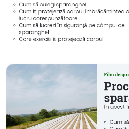
Cum să culegi sparanghel
Cum îți protejează corpul îmbrăcămintea 
lucru corespunzătoare
Cum să lucrezi în siguranță pe câmpul de
sparanghel
Care exerciții îți protejează corpul
Film despr
Proc
spar
În acest f
Cum să 
Cum îți