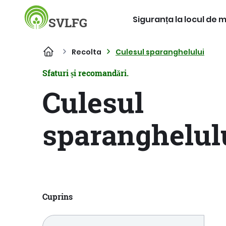
Siguranța la locul de 
SVLFG
Recolta
Culesul sparanghelului
Sfaturi și recomandări.
Culesul
sparanghelul
Cuprins