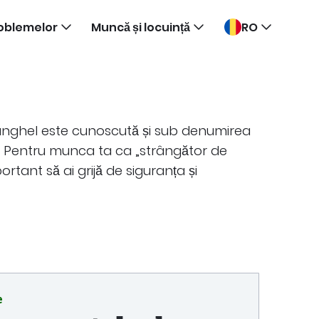
oblemelor
Muncă și locuință
RO
anghel este cunoscută și sub denumirea
. Pentru munca ta ca „strângător de
rtant să ai grijă de siguranța și
e