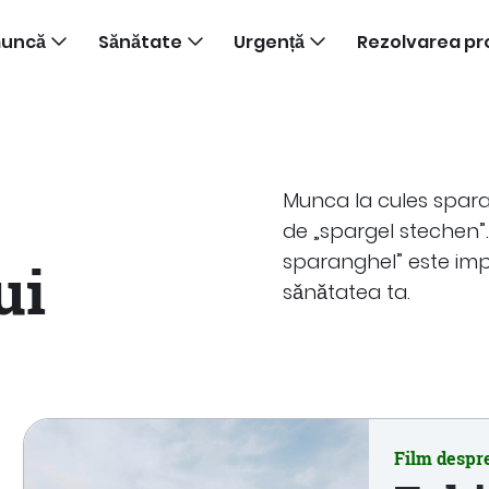
muncă
Sănătate
Urgență
Rezolvarea pr
Munca la cules spar
de „spargel stechen”
sparanghel” este impo
ui
sănătatea ta.
Film despr