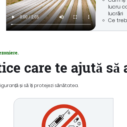
lucru c
lucrări
Ce treb
ezoniere.
ice care te ajută să
siguranță și să îți protejezi sănătatea.